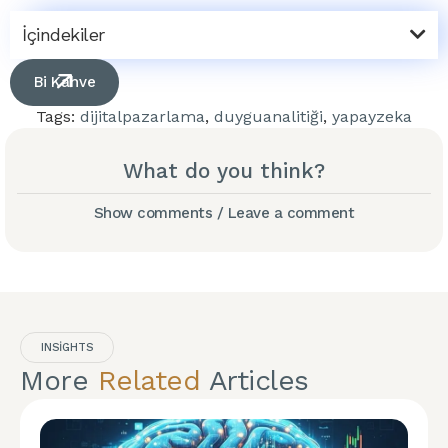
İçindekiler
Bi Kahve
Tags:
dijitalpazarlama
,
duyguanalitiği
,
yapayzeka
What do you think?
Show comments / Leave a comment
INSIGHTS
More
Related
Articles