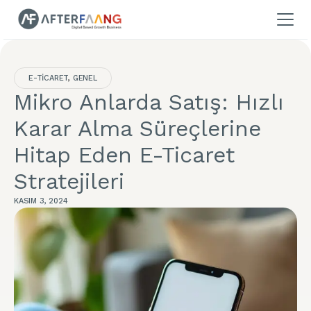
Ana sayfa
E-TICARET
,
GENEL
Mikro Anlarda Satış: Hızlı
Dijital Hizmetler
Karar Alma Süreçlerine
Hakkımızda
Tüm Hizmetler
Hitap Eden E-Ticaret
Yapay Zeka Dönüşümü
Eğitimler
Biz Kimiz
Stratejileri
C-Suite AI Dönüşüm Mentörlüğü
Kurucu ve CEO'muz
KASIM 3, 2024
Referanslarımız
Yapay Zeka Eğitimleri
Dijital Pazarlama
Dijital Eğitimler
E-Ticaret
Lider İletişimi