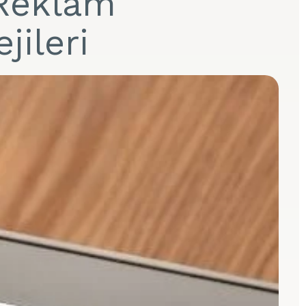
 Reklam
jileri