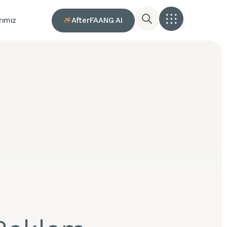
AfterFAANG AI
rımız