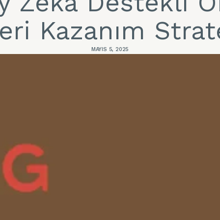
y Zeka Destekli O
ri Kazanım Strate
MAYIS 5, 2025