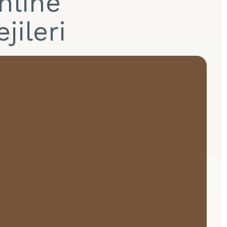
nline
jileri