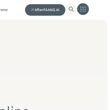
AfterFAANG AI
rımız