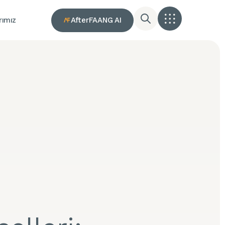
AfterFAANG AI
rımız