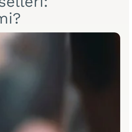
elleri:
mi?