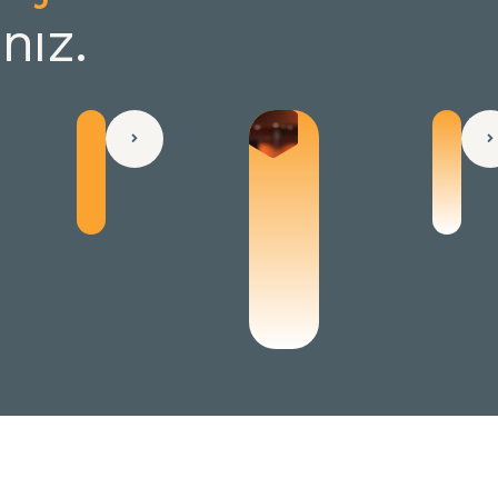
nız.
Growth
Ya
Danışmanlığı
Ze
De
İçe