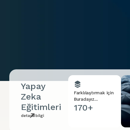
Yapay
Farklılaştırmak için
Zeka
Buradayız...
Eğitimleri
170+
detaylı bilgi