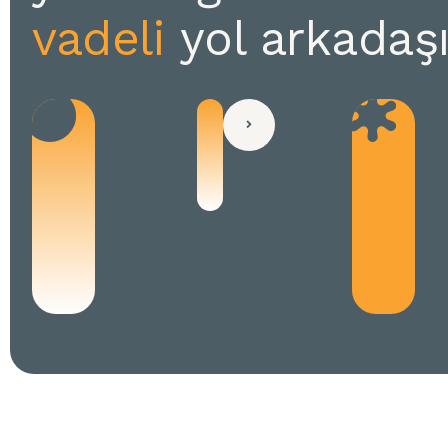
vadeli
yol arkadaşı
E-
Ticaret
Danışmanlığı