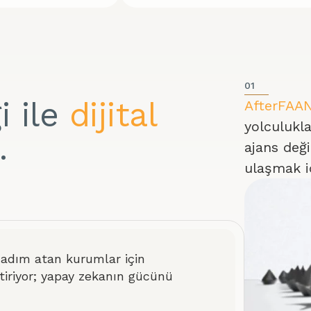
01
i ile
dijital
AfterFA
yolculukla
.
ajans deği
ulaşmak iç
 adım atan kurumlar için
iştiriyor; yapay zekanın gücünü