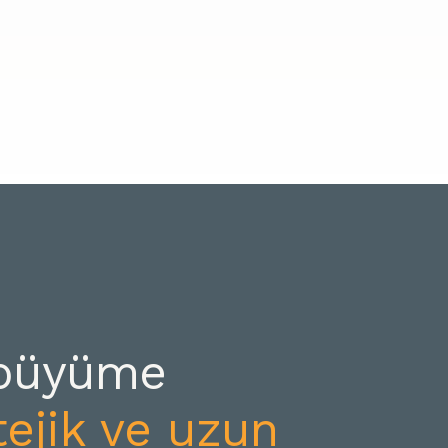
l büyüme
tejik ve uzun