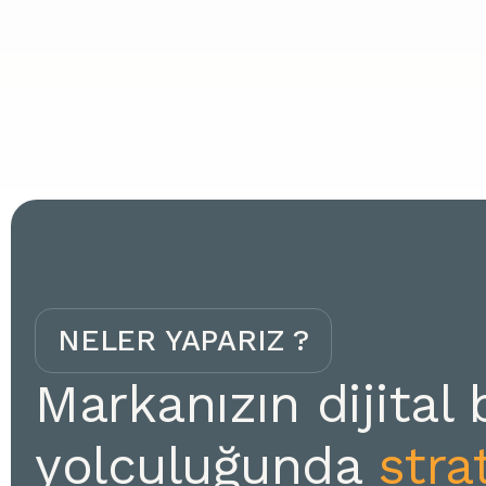
NELER YAPARIZ ?
Markanızın dijita
yolculuğunda
stra