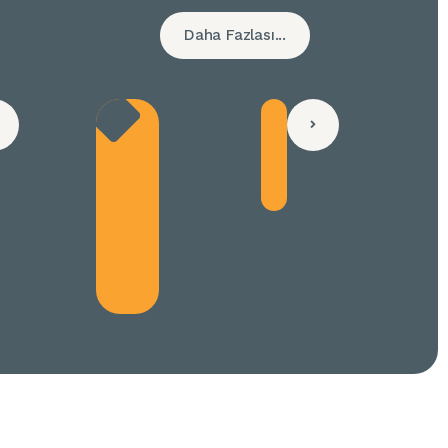
Daha Fazlası...
pay
Lider
kâ
İletişimi
stekli
rik