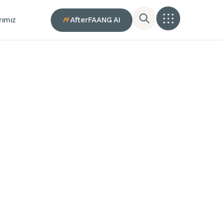
AfterFAANG AI
rımız