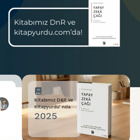
Kitabımız D&R ve
Kitapyurdu' nda
2025